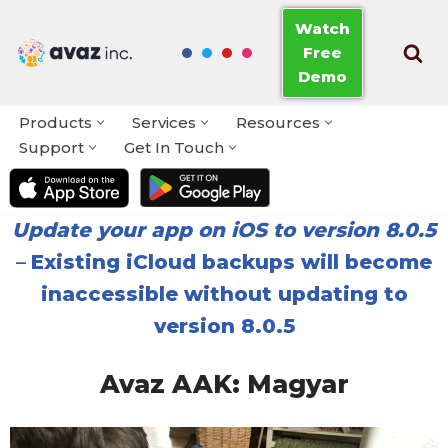
Watch
Free
Skip
Demo
to
content
Products
Services
Resources
Support
Get In Touch
Update your app on iOS to version 8.0.5
–
Existing iCloud backups will become
inaccessible without updating to
version 8.0.5
Avaz AAK: Magyar